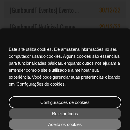
[GunboundT Eventos]
Evento Cabalístico de Gunbound T
30/12/22
[GunboundT Notícias]
Compensação - Evento Mostre que você é o melhor! (Discord)
29/12/22
[GunboundT Notícias]
Manutenção 29/12/2022 - 02:30 (UTC)
28/12/22
Este site utiliza cookies. Ele armazena informações no seu
computador usando cookies. Alguns cookies são essenciais
para funcionalidades básicas, enquanto outros nos ajudam a
entender como o site é utilizado e a melhorar sua
FAQ/QNA
experiência. Você pode gerenciar suas preferências clicando
em ‘Configurações de cookies’.
RECARREGAR DINHEIRO
Configurações de cookies
Rejeitar todos
BAIXE O NYX LAUNCHER
GRATUITAMENTE
Aceito os cookies